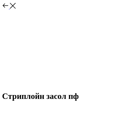
Стриплойн засол пф