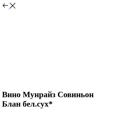
Вино Мунрайз Совиньон
Блан бел.сух*